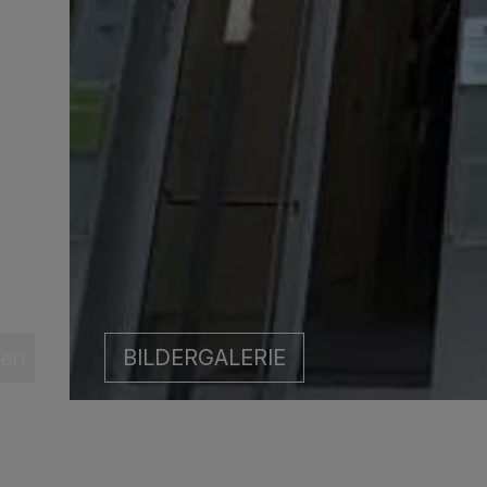
len
BILDERGALERIE