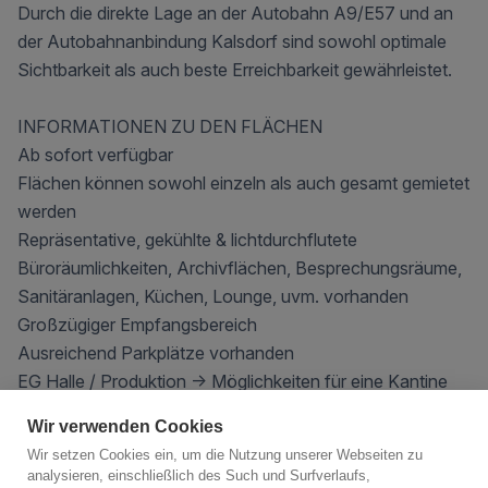
Durch die direkte Lage an der Autobahn A9/E57 und an
der Autobahnanbindung Kalsdorf sind sowohl optimale
Sichtbarkeit als auch beste Erreichbarkeit gewährleistet.
INFORMATIONEN ZU DEN FLÄCHEN
Ab sofort verfügbar
Flächen können sowohl einzeln als auch gesamt gemietet
werden
Repräsentative, gekühlte & lichtdurchflutete
Büroräumlichkeiten, Archivflächen, Besprechungsräume,
Sanitäranlagen, Küchen, Lounge, uvm. vorhanden
Großzügiger Empfangsbereich
Ausreichend Parkplätze vorhanden
EG Halle / Produktion -> Möglichkeiten für eine Kantine
vorhanden
Wir verwenden Cookies
Special Angebot: die kleinteiligen Flächen gibt es ein All in
Wir setzen Cookies ein, um die Nutzung unserer Webseiten zu
Angebot für 16/m inkl. BK, Miete, Strom
analysieren, einschließlich des Such und Surfverlaufs,