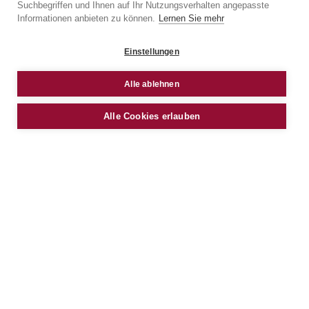
Suchbegriffen und Ihnen auf Ihr Nutzungsverhalten angepasste
Informationen anbieten zu können.
Lernen Sie mehr
LOCATION AND TRANSPORT
Einstellungen
CONNECTIONS
Alle ablehnen
Dieses Objekt, mit eigener Zu- und Abfahrt, bietet eine
perfekte Anbindung zur Autobahn, nur ca. 100m entfernt.
Alle Cookies erlauben
Es verfügt über modernste Infrastruktur und kann bei
Bedarf in fünf Mieteinheiten aufgeteilt werden. Das Objekt
liegt in Premstätten, einer Marktgemeinde wenige
Kilometer entfernt von Graz, der Hauptstadt des
Bundeslandes Steiermark. Direkt an der Anschlussstelle
Kalsdorf gelegen, mit dem Flughafen Graz, dem Bahnhof
Kalsdorf und einer Bushaltestelle in unmittelbarer Nähe mit
direktem Zugang zum Areal, bietet das Objekt eine
optimale Anbindung an das nationale sowie öffentliche
Verkehrsnetz. ca. 6 km südlich von Graz direkte Lage an