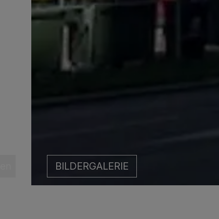
len
BILDERGALERIE