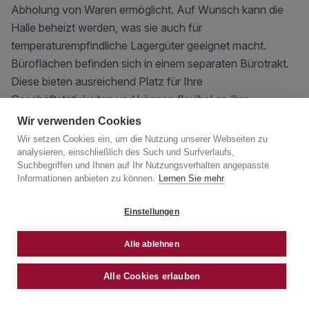
Abholung von Waren ermöglicht. Auf Wunsch kann die
Halle beheizt werden, was sie auch für
temperaturempfindliche Lagergüter geeignet macht.
Büroflächen befinden sich in einem separaten Bürotrakt.
Diese bieten ausreichend Platz für Ihre
Geschäftstätigkeiten und können flexibel an Ihre
Anforderungen angepasst werden. Helle Räume und eine
Wir verwenden Cookies
durchdachte Raumaufteilung sorgen für ein angenehmes
Wir setzen Cookies ein, um die Nutzung unserer Webseiten zu
Arbeitsumfeld, das Kreativität und Produktivität fördert.
analysieren, einschließlich des Such und Surfverlaufs,
Suchbegriffen und Ihnen auf Ihr Nutzungsverhalten angepasste
Informationen anbieten zu können.
Lernen Sie mehr
LOCATION AND TRANSPORT
Einstellungen
CONNECTIONS
Alle ablehnen
Der Gewerbepark befindet sich in verkehrsgünstiger Lage
Alle Cookies erlauben
in Traiskirchen, nur wenige Minuten von der Südautobahn
(A2) entfernt. Die Nähe zu Wien und die ausgezeichnete