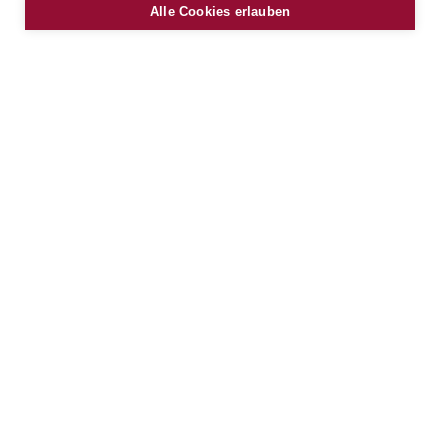
Alle Cookies erlauben
Antonia Vrcic, MA
office@modesta.at
Grundriss
Lage