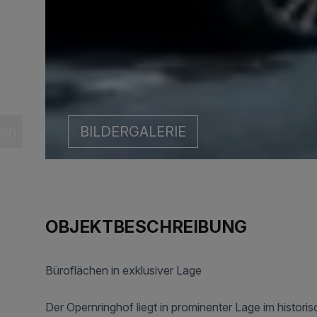
len
BILDERGALERIE
OBJEKTBESCHREIBUNG
Büroflächen in exklusiver Lage
Der Opernringhof liegt in prominenter Lage im histori