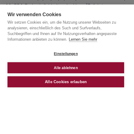
4A, 59A Parkmöglichkeiten: Im Haus (Zufahrt
Elisabethstraße 2) gibt es die Parkgarage der BOE
Wir verwenden Cookies
Gebäudemanagement GmbH, hier stehen PKW-
Wir setzen Cookies ein, um die Nutzung unserer Webseiten zu
analysieren, einschließlich des Such und Surfverlaufs,
Stellplätze zur Anmietung zur Verfügung.
Suchbegriffen und Ihnen auf Ihr Nutzungsverhalten angepasste
Informationen anbieten zu können.
Lernen Sie mehr
GRUNDRISS
Einstellungen
Alle ablehnen
Alle Cookies erlauben